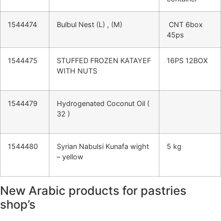
1544474
Bulbul Nest (L) , (M)
CNT 6box
45ps
1544475
STUFFED FROZEN KATAYEF
16PS 12BOX
WITH NUTS
1544479
Hydrogenated Coconut Oil (
32 )
1544480
Syrian Nabulsi Kunafa wight
5 kg
– yellow
New Arabic products for pastries
shop’s