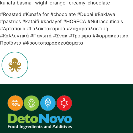
kunafa basma -wight-orange- creamy-chocolate
#Roasted #Kunafa for #chocolate #Dubai #Baklava
#pastries #kataifi #kadayef #
HORECA #Nutraceuticals
#Αρτοποιία #Γαλακτοκομικά #Ζαχαροπλαστική
#Καλλυντικά #Παγωτά #Σνακ #Τρόφιμα #Φαρμακευτικά
Προϊόντα #Φρουτοπαρασκευάσματα