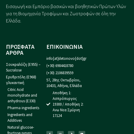
Εισαγωγή και Eμπόριο βασικών και βοηθητικών Πρώτων Υλών
για τη Βιομηχανία Τροφίμων και Ζωοτροφών σε όλη την
Ελλάδα.
ΠΡΟΣΦΑΤΑ
ΕΠΙΚΟΙΝΩΝΙΑ
ΑΡΘΡΑ
info{at}detonovo{dot}gr
Σουκραλόζη (Ε955) –
(+30) 6984418780
Sucralose
(+30) 2106839559
Ερυθριτόλη (Ε968)
57, 28ης Οκτωβρίου,
γλυκαντική
10433, Αθήνα, Ελλάδα
Citric Acid
Αποθήκη 1:
monohydrate and
Ασπρόπυργος
anhydrous (E330)
19300 / Αποθήκη 2:
Pharma ingredients
Ανω Νεα Σμύρνη
Ingredients and
17124
Additives
Natural glucose-
fructose-syrups