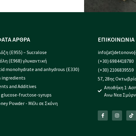
ΑΤΑ ΑΡΘΡΑ
ΕΠΙΚΟΙΝΩΝΙΑ
όζη (Ε955) – Sucralose
info{at}detonovo{
όλη (Ε968) γλυκαντική
(+30) 6984418780
Acid monohydrate and anhydrous (E330)
(+30) 2106839559
 ingredients
57, 28ης Οκτωβρίο
ents and Additives
Αποθήκη 1: Ασ
 glucose-fructose-syrups
Ανω Νεα Σμύρν
ney Powder - Μέλι σε Σκόνη