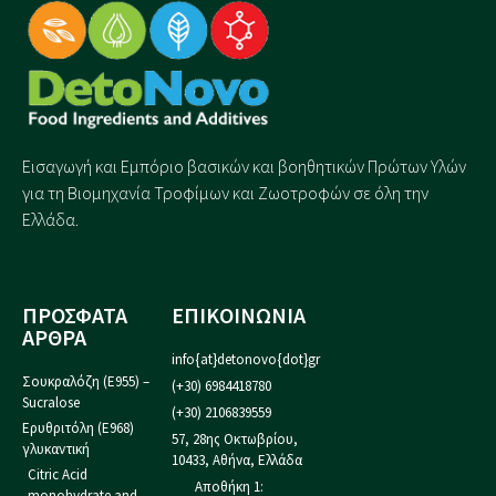
Εισαγωγή και Eμπόριο βασικών και βοηθητικών Πρώτων Υλών
για τη Βιομηχανία Τροφίμων και Ζωοτροφών σε όλη την
Ελλάδα.
ΠΡΟΣΦΑΤΑ
ΕΠΙΚΟΙΝΩΝΙΑ
ΑΡΘΡΑ
info{at}detonovo{dot}gr
Σουκραλόζη (Ε955) –
(+30) 6984418780
Sucralose
(+30) 2106839559
Ερυθριτόλη (Ε968)
57, 28ης Οκτωβρίου,
γλυκαντική
10433, Αθήνα, Ελλάδα
Citric Acid
Αποθήκη 1:
monohydrate and