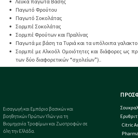
Λευκά παγωτά Βάσης
Παγωτό Φρούτου
Παγωτό Σοκολάτας
Σορμπέ Σοκολάτας
Σορμπέ Φρούτων και Πραλίνας
Παγωτά με βάση τα Τυριά και τα υπόλοιπα γαλακτ
Σορμπέ με Αλκοόλ Ομοιότητες και διάφορες ως πρ
των δύο διαφορετικών “σχολείων”)..
ΠΡΟΣΦ
Σουκραλ
Εισαγωγή και Eμπόριο βασικών και
βοηθητικών Πρώτων Υλών για τη
Ερυθριτ
Βιομηχανία Τροφίμων και Ζωοτροφών σε
Citric 
όλη την Ελλάδα.
Pharma