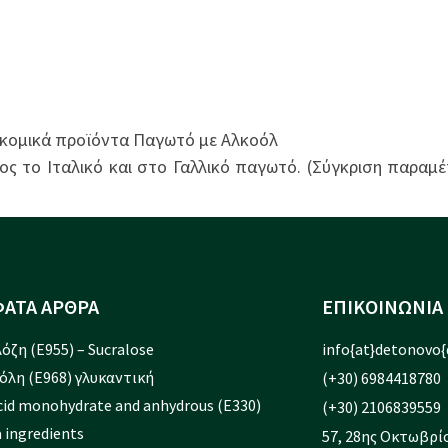
οκομικά προϊόντα Παγωτό με Αλκοόλ
ος το Ιταλικό και στο Γαλλικό παγωτό. (Σύγκριση παραμ
ΑΤΑ ΑΡΘΡΑ
ΕΠΙΚΟΙΝΩΝΙΑ
όζη (Ε955) – Sucralose
info{at}detonovo{
όλη (Ε968) γλυκαντική
(+30) 6984418780
Acid monohydrate and anhydrous (E330)
(+30) 2106839559
 ingredients
57, 28ης Οκτωβρίο