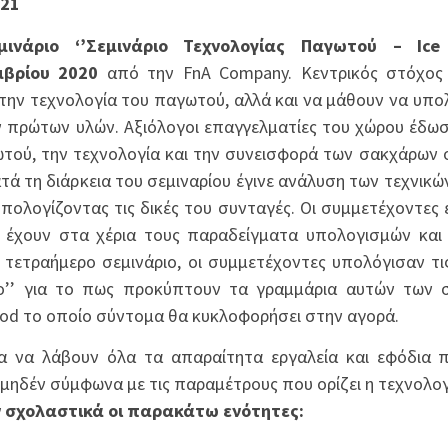
021
ινάριο ‘’Σεμινάριο Τεχνολογίας Παγωτού – Ice
μβρίου 2020
από την FnA Company. Κεντρικός στόχος 
την τεχνολογία του παγωτού, αλλά και να μάθουν να υπολ
ν πρώτων υλών. Αξιόλογοι επαγγελματίες του χώρου έδω
ωτού, την τεχνολογία και την συνεισφορά των σακχάρων
τά τη διάρκεια του σεμιναρίου έγινε ανάλυση των τεχνικ
υπολογίζοντας τις δικές του συνταγές. Οι συμμετέχοντες
 έχουν στα χέρια τους παραδείγματα υπολογισμών και
τετραήμερο σεμινάριο, οι συμμετέχοντες υπολόγισαν τι
ήλο’’ για το πως προκύπτουν τα γραμμάρια αυτών των 
hod το οποίο σύντομα θα κυκλοφορήσει στην αγορά.
α να λάβουν όλα τα απαραίτητα εργαλεία και εφόδια π
 μηδέν σύμφωνα με τις παραμέτρους που ορίζει η τεχνολο
ν σχολαστικά οι παρακάτω ενότητες: