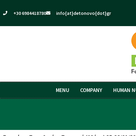
+30 6984418780
info{at}detonovo{dot}gr
MENU
COMPANY
HUMAN N