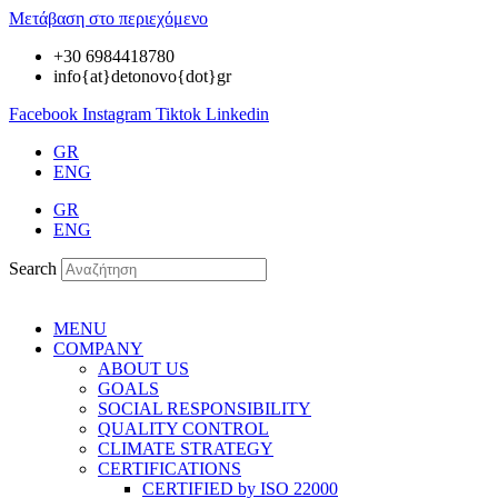
Μετάβαση στο περιεχόμενο
+30 6984418780
info{at}detonovo{dot}gr
Facebook
Instagram
Tiktok
Linkedin
GR
ENG
GR
ENG
Search
MENU
COMPANY
ABOUT US
GOALS
SOCIAL RESPONSIBILITY
QUALITY CONTROL
CLIMATE STRATEGY
CERTIFICATIONS
CERTIFIED by ISO 22000