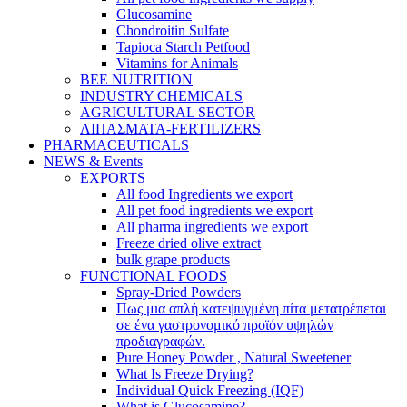
Glucosamine
Chondroitin Sulfate
Tapioca Starch Petfood
Vitamins for Animals
BEE NUTRITION
INDUSTRY CHEMICALS
AGRICULTURAL SECTOR
ΛΙΠΑΣΜΑΤΑ-FERTILIZERS
PHARMACEUTICALS
NEWS & Events
EXPORTS
All food Ingredients we export
All pet food ingredients we export
All pharma ingredients we export
Freeze dried olive extract
bulk grape products
FUNCTIONAL FOODS
Spray-Dried Powders
Πως μια απλή κατεψυγμένη πίτα μετατρέπεται
σε ένα γαστρονομικό προϊόν υψηλών
προδιαγραφών.
Pure Honey Powder , Natural Sweetener
What Is Freeze Drying?
Individual Quick Freezing (IQF)
What is Glucosamine?