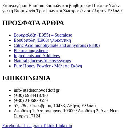
Εισαγωγή και Eμπόριο βασικών και βοηθητικών Πρώτων Υλών
για τη Βιομηχανία Τροφίμων και Ζωοτροφών σε όλη την Ελλάδα.
ΠΡΟΣΦΑΤΑ ΑΡΘΡΑ
Σουκραλόζη (Ε955) – Sucralose
Ερυθριτόλη (Ε968) γλυκαντική
Citric Acid monohydrate and anhydrous (E330)
Pharma ingredients
Ingredients and Additives
Natural glucose-fructose-syrups
Pure Honey Powder - Μέλι σε Σκόνη
ΕΠΙΚΟΙΝΩΝΙΑ
info{at}detonovo{dot}gr
(+30) 6984418780
(+30) 2106839559
57, 28ης Οκτωβρίου, 10433, Αθήνα, Ελλάδα
Αποθήκη 1: Ασπρόπυργος 19300 / Αποθήκη 2: Ανω Νεα
Σμύρνη 17124
Facebook-f
Instagram
Tiktok
Linkedin