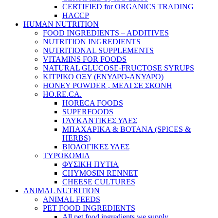
CERTIFIED for ORGANICS TRADING
HACCP
HUMAN NUTRITION
FOOD INGREDIENTS – ADDITIVES
NUTRITION INGREDIENTS
NUTRITIONAL SUPPLEMENTS
VITAMINS FOR FOODS
NATURAL GLUCOSE-FRUCTOSE SYRUPS
ΚΙΤΡΙΚΟ ΟΞΥ (ΕΝΥΔΡΟ-ΑΝΥΔΡΟ)
HONEY POWDER , ΜΕΛΙ ΣΕ ΣΚΟΝΗ
HO.RE.CA.
HORECA FOODS
SUPERFOODS
ΓΛΥΚΑΝΤΙΚΕΣ ΥΛΕΣ
ΜΠΑΧΑΡΙΚA & ΒΟΤΑΝA (SPICES &
HERBS)
ΒΙΟΛΟΓΙΚΕΣ ΥΛΕΣ
ΤΥΡΟΚΟΜΙΑ
ΦΥΣΙΚΗ ΠΥΤΙΑ
CHYMOSIN RENNET
CHEESE CULTURES
ANIMAL NUTRITION
ANIMAL FEEDS
PET FOOD INGREDIENTS
All pet food ingredients we supply