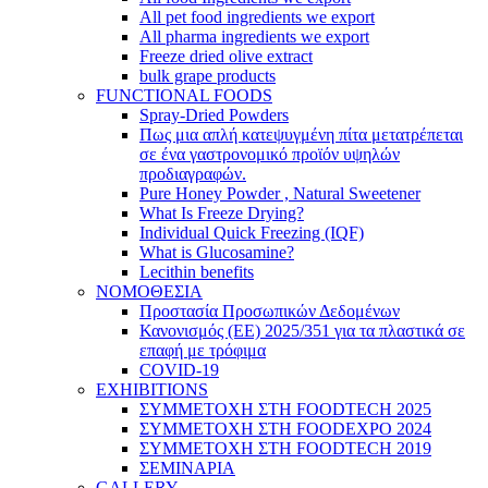
All pet food ingredients we export
All pharma ingredients we export
Freeze dried olive extract
bulk grape products
FUNCTIONAL FOODS
Spray-Dried Powders
Πως μια απλή κατεψυγμένη πίτα μετατρέπεται
σε ένα γαστρονομικό προϊόν υψηλών
προδιαγραφών.
Pure Honey Powder , Natural Sweetener
What Is Freeze Drying?
Individual Quick Freezing (IQF)
What is Glucosamine?
Lecithin benefits
ΝΟΜΟΘΕΣΙΑ
Προστασία Προσωπικών Δεδομένων
Κανονισμός (ΕΕ) 2025/351 για τα πλαστικά σε
επαφή με τρόφιμα
COVID-19
EXHIBITIONS
ΣΥΜΜΕΤΟΧΗ ΣΤΗ FOODTECH 2025
ΣΥΜΜΕΤΟΧΗ ΣΤΗ FOODEXPO 2024
ΣΥΜΜΕΤΟΧΗ ΣΤΗ FOODTECH 2019
ΣΕΜΙΝΑΡΙΑ
GALLERY