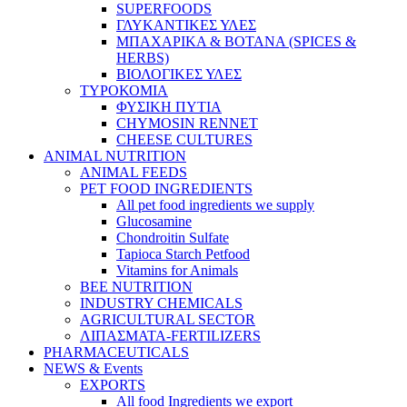
SUPERFOODS
ΓΛΥΚΑΝΤΙΚΕΣ ΥΛΕΣ
ΜΠΑΧΑΡΙΚA & ΒΟΤΑΝA (SPICES &
HERBS)
ΒΙΟΛΟΓΙΚΕΣ ΥΛΕΣ
ΤΥΡΟΚΟΜΙΑ
ΦΥΣΙΚΗ ΠΥΤΙΑ
CHYMOSIN RENNET
CHEESE CULTURES
ANIMAL NUTRITION
ANIMAL FEEDS
PET FOOD INGREDIENTS
All pet food ingredients we supply
Glucosamine
Chondroitin Sulfate
Tapioca Starch Petfood
Vitamins for Animals
BEE NUTRITION
INDUSTRY CHEMICALS
AGRICULTURAL SECTOR
ΛΙΠΑΣΜΑΤΑ-FERTILIZERS
PHARMACEUTICALS
NEWS & Events
EXPORTS
All food Ingredients we export