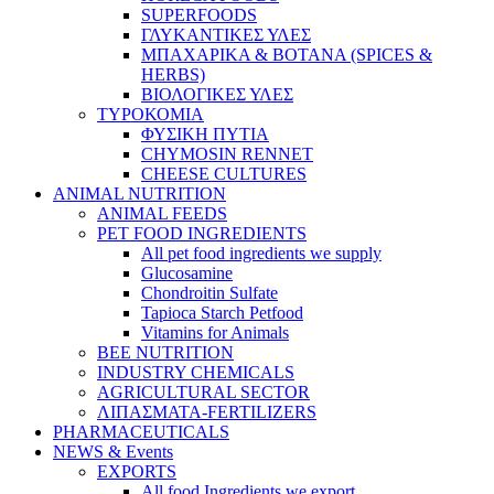
SUPERFOODS
ΓΛΥΚΑΝΤΙΚΕΣ ΥΛΕΣ
ΜΠΑΧΑΡΙΚA & ΒΟΤΑΝA (SPICES &
HERBS)
ΒΙΟΛΟΓΙΚΕΣ ΥΛΕΣ
ΤΥΡΟΚΟΜΙΑ
ΦΥΣΙΚΗ ΠΥΤΙΑ
CHYMOSIN RENNET
CHEESE CULTURES
ANIMAL NUTRITION
ANIMAL FEEDS
PET FOOD INGREDIENTS
All pet food ingredients we supply
Glucosamine
Chondroitin Sulfate
Tapioca Starch Petfood
Vitamins for Animals
BEE NUTRITION
INDUSTRY CHEMICALS
AGRICULTURAL SECTOR
ΛΙΠΑΣΜΑΤΑ-FERTILIZERS
PHARMACEUTICALS
NEWS & Events
EXPORTS
All food Ingredients we export