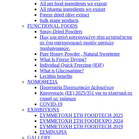
All pet food ingredients we export
All pharma ingredients we export
Freeze dried olive extract
bulk grape products
FUNCTIONAL FOODS
Spray-Dried Powders
Πως μια απλή κατεψυγμένη πίτα μετατρέπεται
σε ένα γαστρονομικό προϊόν υψηλών
προδιαγραφών.
Pure Honey Powder , Natural Sweetener
What Is Freeze Drying?
Individual Quick Freezing (IQF)
What is Glucosamine?
Lecithin benefits
ΝΟΜΟΘΕΣΙΑ
Προστασία Προσωπικών Δεδομένων
Κανονισμός (ΕΕ) 2025/351 για τα πλαστικά σε
επαφή με τρόφιμα
COVID-19
EXHIBITIONS
ΣΥΜΜΕΤΟΧΗ ΣΤΗ FOODTECH 2025
ΣΥΜΜΕΤΟΧΗ ΣΤΗ FOODEXPO 2024
ΣΥΜΜΕΤΟΧΗ ΣΤΗ FOODTECH 2019
ΣΕΜΙΝΑΡΙΑ
GALLERY