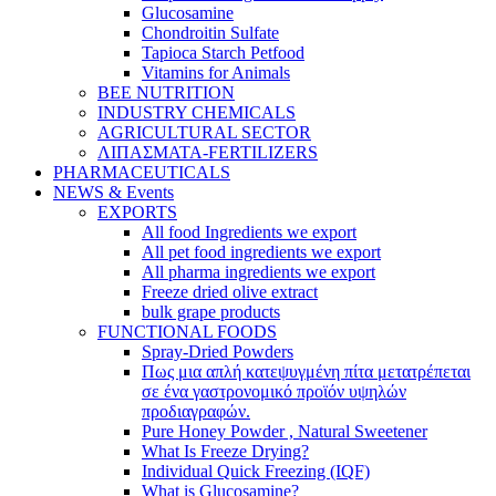
Glucosamine
Chondroitin Sulfate
Tapioca Starch Petfood
Vitamins for Animals
BEE NUTRITION
INDUSTRY CHEMICALS
AGRICULTURAL SECTOR
ΛΙΠΑΣΜΑΤΑ-FERTILIZERS
PHARMACEUTICALS
NEWS & Events
EXPORTS
All food Ingredients we export
All pet food ingredients we export
All pharma ingredients we export
Freeze dried olive extract
bulk grape products
FUNCTIONAL FOODS
Spray-Dried Powders
Πως μια απλή κατεψυγμένη πίτα μετατρέπεται
σε ένα γαστρονομικό προϊόν υψηλών
προδιαγραφών.
Pure Honey Powder , Natural Sweetener
What Is Freeze Drying?
Individual Quick Freezing (IQF)
What is Glucosamine?