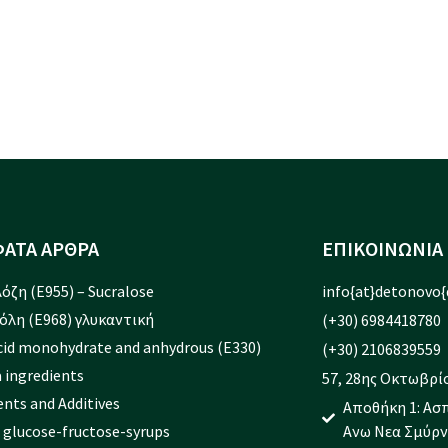
ΑΤΑ ΑΡΘΡΑ
ΕΠΙΚΟΙΝΩΝΙΑ
όζη (Ε955) – Sucralose
info{at}detonovo{
όλη (Ε968) γλυκαντική
(+30) 6984418780
Acid monohydrate and anhydrous (E330)
(+30) 2106839559
 ingredients
57, 28ης Οκτωβρίο
ents and Additives
Αποθήκη 1: Ασ
 glucose-fructose-syrups
Ανω Νεα Σμύρν