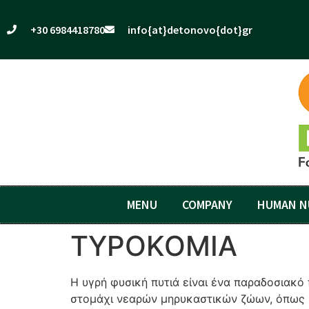
+30 6984418780
info{at}detonovo{dot}gr
MENU
COMPANY
HUMAN N
ΤΥΡΟΚΟΜΙΑ
Η υγρή φυσική πυτιά είναι ένα παραδοσιακό 
στομάχι νεαρών μηρυκαστικών ζώων, όπως μο