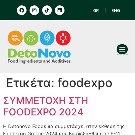
GR
ENG
HUMAN N
ANIMAL 
Ετικέτα:
foodexpo
ΣΥΜΜΕΤΟΧΗ ΣΤΗ
FOODEXPO 2024
Η Detonovo Foods θα συμμετάσχει στην έκθεση της
Foodexpo Greece 2024 που θα διεξαχθεί στις 9-11