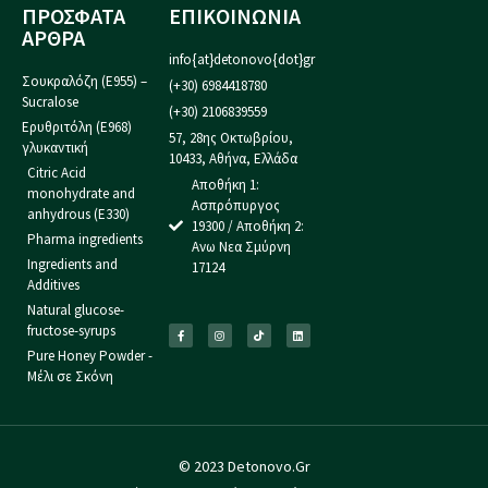
ΠΡΟΣΦΑΤΑ
ΕΠΙΚΟΙΝΩΝΙΑ
ΑΡΘΡΑ
info{at}detonovo{dot}gr
Σουκραλόζη (Ε955) –
(+30) 6984418780
Sucralose
(+30) 2106839559
Ερυθριτόλη (Ε968)
57, 28ης Οκτωβρίου,
γλυκαντική
10433, Αθήνα, Ελλάδα
Citric Acid
Αποθήκη 1:
monohydrate and
Ασπρόπυργος
anhydrous (E330)
19300 / Αποθήκη 2:
Pharma ingredients
Ανω Νεα Σμύρνη
Ingredients and
17124
Additives
Natural glucose-
fructose-syrups
Pure Honey Powder -
Μέλι σε Σκόνη
© 2023 Detonovo.Gr