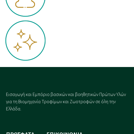
Εισαγωγή και Eμπόριο βασικών και βοηθητικών Πρώτων Υλών
για τη Βιομηχανία Τροφίμων και Ζωοτροφών σε όλη την
Ελλάδα.