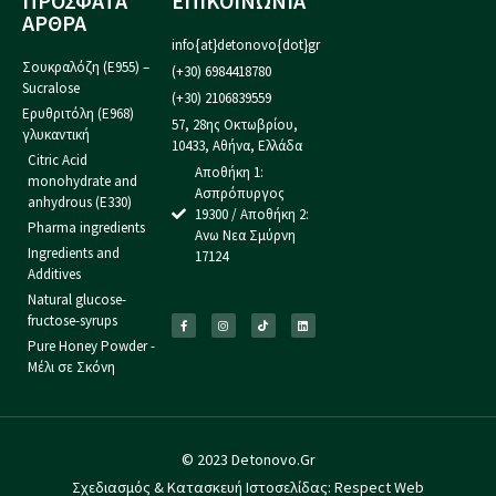
ΠΡΟΣΦΑΤΑ
ΕΠΙΚΟΙΝΩΝΙΑ
ΑΡΘΡΑ
info{at}detonovo{dot}gr
Σουκραλόζη (Ε955) –
(+30) 6984418780
Sucralose
(+30) 2106839559
Ερυθριτόλη (Ε968)
57, 28ης Οκτωβρίου,
γλυκαντική
10433, Αθήνα, Ελλάδα
Citric Acid
Αποθήκη 1:
monohydrate and
Ασπρόπυργος
anhydrous (E330)
19300 / Αποθήκη 2:
Pharma ingredients
Ανω Νεα Σμύρνη
Ingredients and
17124
Additives
Natural glucose-
fructose-syrups
Pure Honey Powder -
Μέλι σε Σκόνη
© 2023 Detonovo.Gr
Σχεδιασμός & Κατασκευή Ιστοσελίδας:
Respect Web